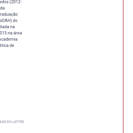
nidos (2012-
 da
-graduação
roDAH) do
liada na
015 na área
 Academia
ética de
DAS DO LATTES