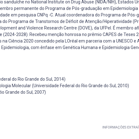
io sanduíche no National Institute on Drug Abuse (NIDA/NIH), Estados U
e membro permanente do Programa de Pós-graduação em Epidemiologia
tividade em pesquisa CNPq -C. Atual coordenadora do Programa de Pós
a do Programa de Transtornos de Déficit de Atenção/Hiperatividade (P
elopment and Violence Research Centre (DOVE), da UFPel. É membro afi
aúde (2024-2028). Recebeu menção honrosa no prêmio CAPES de Teses 2
res na Ciência 2020 concedido pela LOréal em parceria com a UNESCO e
a e Epidemiologia, com ênfase em Genética Humana e Epidemiologia Gen
deral do Rio Grande do Sul, 2014)
gia Molecular (Universidade Federal do Rio Grande do Sul, 2010)
io Grande do Sul, 2007)
INFORMAÇÕES EXTRAÍ