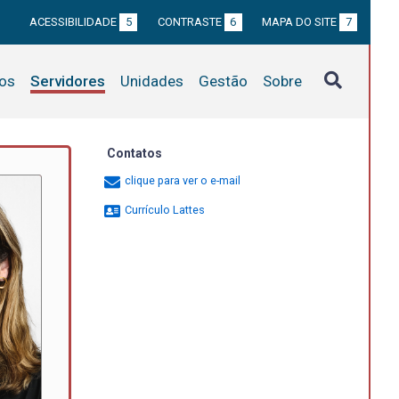
ACESSIBILIDADE
5
CONTRASTE
6
MAPA DO SITE
7
tos
Servidores
Unidades
Gestão
Sobre
Contatos
clique para ver o e-mail
Currículo Lattes