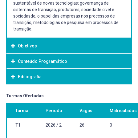
sustentável de novas tecnologias; governança de
sistemas de transição, produtores, sociedade civel e
sociedasde, o papel das empresas nos processos de
transição, metodologias de pesquisa em processos de
transição.
Objetivos
Conteúdo Programático
Objetivo Geral:
Discutir os principais problemas ambientais, novas
Bibliografia
tecnologias, teorias e metodologias que possibilitem o
avanço no conhecimento e subsidiem projetos de
pesquisa com foco nos processos de transição
Bibliografia Básica:
Turmas Ofertadas
tecnológica com vistas a sustentabilidade.
Balbino, L. C. et al. Evolução tecnológica e arranjos
Turma
Período
Vagas
Matriculados
produtivos de sistemas de integração lavoura-pecuária-
floresta no Brasil. Pesquisa Agropecuária Brasileira, v. 46,
n. 10, p. 0-0, 2011.
T1
2026 / 2
26
0
Batie, S. S. Wicked Problems and Applied Economics.
American Journal of Agricultural Economics, v. 90, n. 5, p.