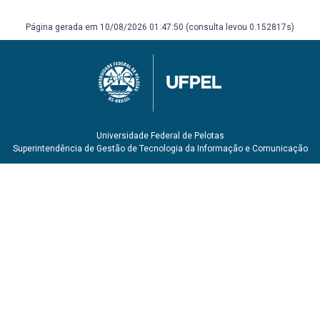
2006
Hekkert, M. P. et al. Functions of innovation systems: A
Página gerada em 10/08/2026 01:47:50 (consulta levou 0.152817s)
new approach for analysing technological change.
Technological Forecasting and Social Change, v. 74, n. 4, p.
413-432, 2007/05/01/ 2007
Horton, P. et al. An agenda for integrated system-wide
interdisciplinary agri-food research. Food Security, v. 9, n.
2, p. 195-210, Apr 2017.
IPCC. (2007). Novos cenários climáticos. Paris: Painel
Universidade Federal de Pelotas
Intergovernamental de Mudanças Climáticas.
Superintendência de Gestão de Tecnologia da Informação e Comunicação
Kivimaa, P. et al. Passing the baton: How intermediaries
advance sustainability transitions in d Köhler ifferent
phases. Environmental Innovation and Societal
Transitions, 2019.
Köhler, J. et al. An agenda for sustainability transitions
research: State of the art and future directions.
Environmental Innovation and Societal Transitions, 2019.
Kuhlmann, S.; stegmaier, P.; konrad, K. The tentative
governance of emerging science and technology—A
conceptual introduction. Research policy, v. 48, n. 5, p.
1091-1097, 2019.