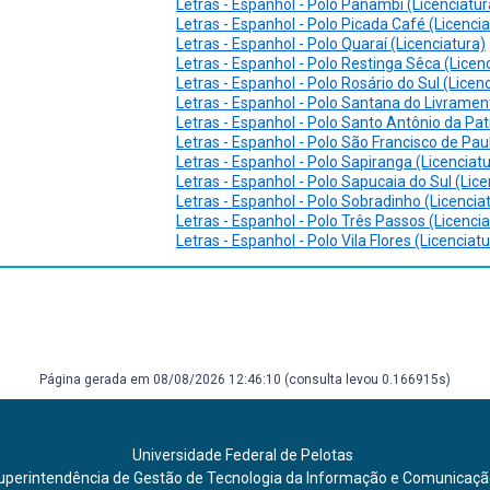
Letras - Espanhol - Polo Panambi (Licenciatur
Letras - Espanhol - Polo Picada Café (Licencia
Letras - Espanhol - Polo Quaraí (Licenciatura)
Letras - Espanhol - Polo Restinga Sêca (Licen
Letras - Espanhol - Polo Rosário do Sul (Licen
Letras - Espanhol - Polo Santana do Livrament
Letras - Espanhol - Polo Santo Antônio da Pat
Letras - Espanhol - Polo São Francisco de Pau
Letras - Espanhol - Polo Sapiranga (Licenciat
Letras - Espanhol - Polo Sapucaia do Sul (Lice
Letras - Espanhol - Polo Sobradinho (Licencia
Letras - Espanhol - Polo Três Passos (Licencia
Letras - Espanhol - Polo Vila Flores (Licenciat
Página gerada em 08/08/2026 12:46:10 (consulta levou 0.166915s)
Universidade Federal de Pelotas
uperintendência de Gestão de Tecnologia da Informação e Comunicaç