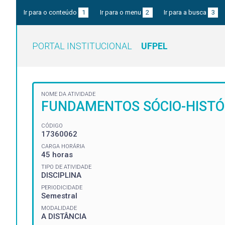
Ir para o conteúdo
1
Ir para o menu
2
Ir para a busca
3
PORTAL INSTITUCIONAL
UFPEL
NOME DA ATIVIDADE
FUNDAMENTOS SÓCIO-HISTÓR
CÓDIGO
17360062
CARGA HORÁRIA
45 horas
TIPO DE ATIVIDADE
DISCIPLINA
PERIODICIDADE
Semestral
MODALIDADE
A DISTÂNCIA