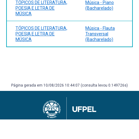
Companhia das Letras, 2019.
TÓPICOS DE LITERATURA,
Música - Piano
POE, Edgar Allan. The Philosophy of Composition. Texto
POESIA E LETRA DE
(Bacharelado)
MÚSICA
online. Disponível em
https://www.poetryfoundation.org/articles/69390/the-
philosophy-of-composition. Acesso em 29 de ago. 2023.
TÓPICOS DE LITERATURA,
Música - Flauta
POESIA E LETRA DE
Transversal
MÚSICA
(Bacharelado)
Página gerada em 10/08/2026 10:44:07 (consulta levou 0.149726s)
Universidade Federal de Pelotas
Superintendência de Gestão de Tecnologia da Informação e Comunicação