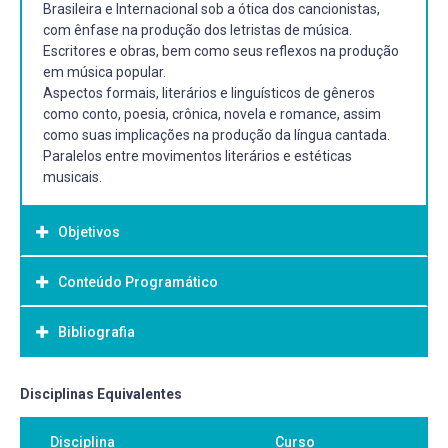
Brasileira e Internacional sob a ótica dos cancionistas,
com ênfase na produção dos letristas de música.
Escritores e obras, bem como seus reflexos na produção
em música popular.
Aspectos formais, literários e linguísticos de gêneros
como conto, poesia, crônica, novela e romance, assim
como suas implicações na produção da língua cantada.
Paralelos entre movimentos literários e estéticas
musicais.
Objetivos
Conteúdo Programático
Objetivo Geral:
Promover leituras orientadas na interface entre Literatura
Bibliografia
e Música Popular, possibilitando a compreensão da
construção de efeitos poéticos através de palavras e
ideias.
Bibliografia Básica:
Disciplinas Equivalentes
Abordar repertórios de obras literárias fundantes do
CAMPOS, Haroldo de. A arte no horizonte do provável e
imaginário Cancionístico.
Disciplina
Curso
outros ensaios. São Paulo: Perspectiva, 2010. 233 p.