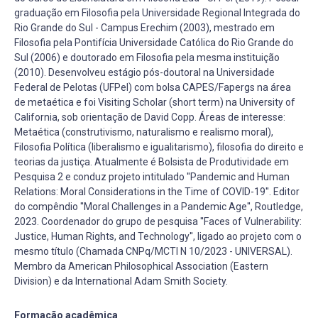
graduação em Filosofia pela Universidade Regional Integrada do
Rio Grande do Sul - Campus Erechim (2003), mestrado em
Filosofia pela Pontifícia Universidade Católica do Rio Grande do
Sul (2006) e doutorado em Filosofia pela mesma instituição
(2010). Desenvolveu estágio pós-doutoral na Universidade
Federal de Pelotas (UFPel) com bolsa CAPES/Fapergs na área
de metaética e foi Visiting Scholar (short term) na University of
California, sob orientação de David Copp. Áreas de interesse:
Metaética (construtivismo, naturalismo e realismo moral),
Filosofia Política (liberalismo e igualitarismo), filosofia do direito e
teorias da justiça. Atualmente é Bolsista de Produtividade em
Pesquisa 2 e conduz projeto intitulado ''Pandemic and Human
Relations: Moral Considerations in the Time of COVID-19''. Editor
do compêndio ''Moral Challenges in a Pandemic Age'', Routledge,
2023. Coordenador do grupo de pesquisa ''Faces of Vulnerability:
Justice, Human Rights, and Technology'', ligado ao projeto com o
mesmo título (Chamada CNPq/MCTI N 10/2023 - UNIVERSAL).
Membro da American Philosophical Association (Eastern
Division) e da International Adam Smith Society.
Formação acadêmica