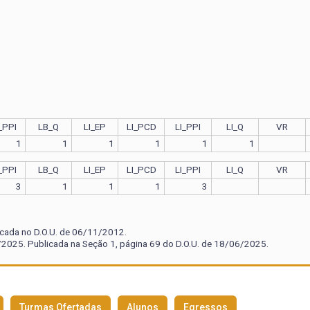
_PPI
LB_Q
LI_EP
LI_PCD
LI_PPI
LI_Q
VR
1
1
1
1
1
1
_PPI
LB_Q
LI_EP
LI_PCD
LI_PPI
LI_Q
VR
3
1
1
1
3
icada no D.O.U. de 06/11/2012.
2025. Publicada na Seção 1, página 69 do D.O.U. de 18/06/2025.
Turmas Ofertadas
Alunos
Egressos