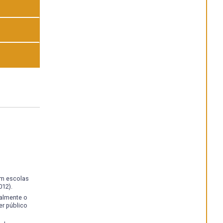
em escolas
012).
ralmente o
r público