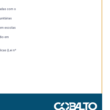
iadas com o
nitárias
 em escolas
dio em
cas (Lei nº