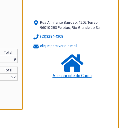
Rua Almirante Barroso, 1202 Térreo
96010-280 Pelotas, Rio Grande do Sul
(53)3284-4308
clique para ver o e-mail
Total
9
Total
Acessar site do Curso
22