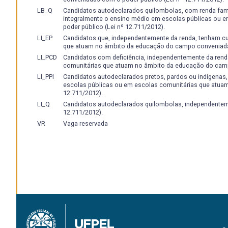
LB_Q
Candidatos autodeclarados quilombolas, com renda famili
integralmente o ensino médio em escolas públicas ou
poder público (Lei nº 12.711/2012).
LI_EP
Candidatos que, independentemente da renda, tenham c
que atuam no âmbito da educação do campo conveniadas
LI_PCD
Candidatos com deficiência, independentemente da rend
comunitárias que atuam no âmbito da educação do camp
LI_PPI
Candidatos autodeclarados pretos, pardos ou indígenas
escolas públicas ou em escolas comunitárias que atua
12.711/2012).
LI_Q
Candidatos autodeclarados quilombolas, independenteme
12.711/2012).
VR
Vaga reservada