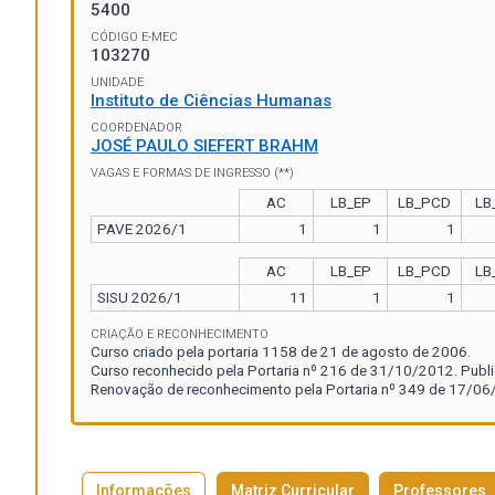
5400
CÓDIGO E-MEC
103270
UNIDADE
Instituto de Ciências Humanas
COORDENADOR
JOSÉ PAULO SIEFERT BRAHM
VAGAS E FORMAS DE INGRESSO (**)
AC
LB_EP
LB_PCD
LB
PAVE 2026/1
1
1
1
AC
LB_EP
LB_PCD
LB
SISU 2026/1
11
1
1
CRIAÇÃO E RECONHECIMENTO
Curso criado pela portaria 1158 de 21 de agosto de 2006.
Curso reconhecido pela Portaria nº 216 de 31/10/2012. Publ
Renovação de reconhecimento pela Portaria nº 349 de 17/06/
Informações
Matriz Curricular
Professores