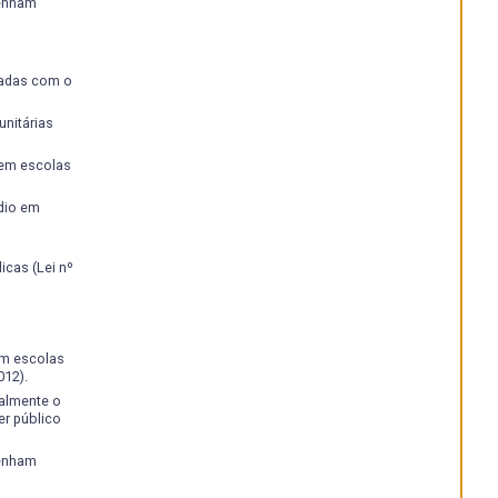
tenham
iadas com o
nitárias
 em escolas
dio em
cas (Lei nº
em escolas
012).
ralmente o
r público
tenham