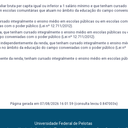
ar bruta per capita igual ou inferior a 1 salário mínimo e que tenham cursado
 em escolas comunitárias que atuam no âmbito da educação do campo conven
ursado integralmente o ensino médio em escolas públicas ou em escolas comu
 com o poder público (Lei nº 12.711/2012).
a, que tenham cursado integralmente o ensino médio em escolas públicas ou
o conveniadas com o poder público (Lei nº 12.711/2012).
, independentemente da renda, que tenham cursado integralmente o ensino mé
m no âmbito da educação do campo conveniadas com o poder público (Lei nº
nte da renda, tenham cursado integralmente o ensino médio em escolas públi
Página gerada em 07/08/2026 16:01:59 (consulta levou 0.847003s)
Universidade Federal de Pelotas