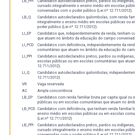
LB_PPI
Candidatos autodeclarados pretos, pardos ou indígenas, c
cursado integralmente o ensino médio em escolas públ
conveniadas com o poder público (Lei nº 12.711/2012).
LB_Q
Candidatos autodeclarados quilombolas, com renda famili
integralmente o ensino médio em escolas públicas ou
poder público (Lei nº 12.711/2012).
LI_EP
Candidatos que, independentemente da renda, tenham c
que atuam no âmbito da educação do campo conveniadas
LI_PCD
Candidatos com deficiência, independentemente da rend
comunitárias que atuam no âmbito da educação do camp
LI_PPI
Candidatos autodeclarados pretos, pardos ou indígenas
escolas públicas ou em escolas comunitárias que atua
12.711/2012).
LI_Q
Candidatos autodeclarados quilombolas, independenteme
12.711/2012).
VR
Vaga reservada
AC
Ampla concorrência
LB_EP
Candidatos com renda familiar bruta per capita igual ou
públicas ou em escolas comunitárias que atuam no âmb
LB_PCD
Candidatos com deficiência, que tenham renda familiar br
ensino médio em escolas públicas ou em escolas comu
(Lei nº 12.711/2012)
LB_PPI
Candidatos autodeclarados pretos, pardos ou indígenas, c
cursado integralmente o ensino médio em escolas públ
conveniadas com o poder público (Lei nº 12.711/2012).