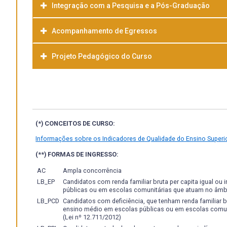
Integração com a Pesquisa e a Pós-Graduação
Acompanhamento de Egressos
Projeto Pedagógico do Curso
Baixar
(*) CONCEITOS DE CURSO:
Informações sobre os Indicadores de Qualidade do Ensino Superio
(**) FORMAS DE INGRESSO:
AC
Ampla concorrência
LB_EP
Candidatos com renda familiar bruta per capita igual ou
públicas ou em escolas comunitárias que atuam no âmb
LB_PCD
Candidatos com deficiência, que tenham renda familiar br
ensino médio em escolas públicas ou em escolas comu
(Lei nº 12.711/2012)