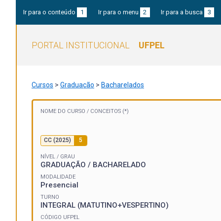
Ir para o conteúdo
1
Ir para o menu
2
Ir para a busca
3
PORTAL INSTITUCIONAL
UFPEL
Cursos
>
Graduação
>
Bacharelados
NOME DO CURSO /
CONCEITOS (*)
CC (2025)
5
NÍVEL / GRAU
GRADUAÇÃO / BACHARELADO
MODALIDADE
Presencial
TURNO
INTEGRAL (MATUTINO+VESPERTINO)
CÓDIGO UFPEL