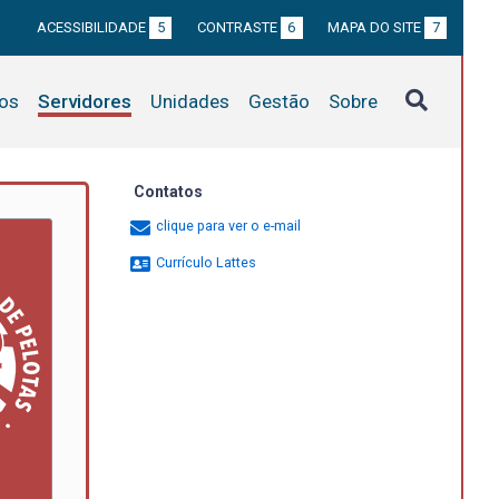
ACESSIBILIDADE
5
CONTRASTE
6
MAPA DO SITE
7
tos
Servidores
Unidades
Gestão
Sobre
Contatos
clique para ver o e-mail
Currículo Lattes