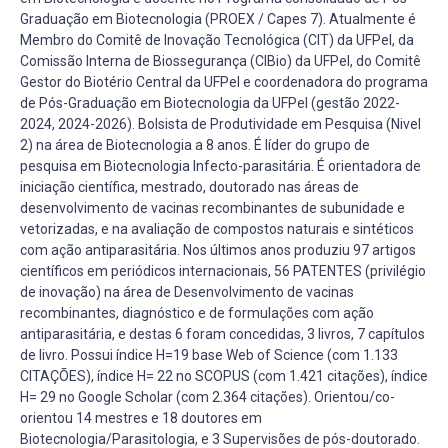
Graduação em Biotecnologia (PROEX / Capes 7). Atualmente é
Membro do Comitê de Inovação Tecnológica (CIT) da UFPel, da
Comissão Interna de Biossegurança (CIBio) da UFPel, do Comitê
Gestor do Biotério Central da UFPel e coordenadora do programa
de Pós-Graduação em Biotecnologia da UFPel (gestão 2022-
2024, 2024-2026). Bolsista de Produtividade em Pesquisa (Nivel
2) na área de Biotecnologia a 8 anos. É líder do grupo de
pesquisa em Biotecnologia Infecto-parasitária. É orientadora de
iniciação científica, mestrado, doutorado nas áreas de
desenvolvimento de vacinas recombinantes de subunidade e
vetorizadas, e na avaliação de compostos naturais e sintéticos
com ação antiparasitária. Nos últimos anos produziu 97 artigos
científicos em periódicos internacionais, 56 PATENTES (privilégio
de inovação) na área de Desenvolvimento de vacinas
recombinantes, diagnóstico e de formulações com ação
antiparasitária, e destas 6 foram concedidas, 3 livros, 7 capítulos
de livro. Possui índice H=19 base Web of Science (com 1.133
CITAÇÕES), índice H= 22 no SCOPUS (com 1.421 citações), índice
H= 29 no Google Scholar (com 2.364 citações). Orientou/co-
orientou 14 mestres e 18 doutores em
Biotecnologia/Parasitologia, e 3 Supervisões de pós-doutorado.