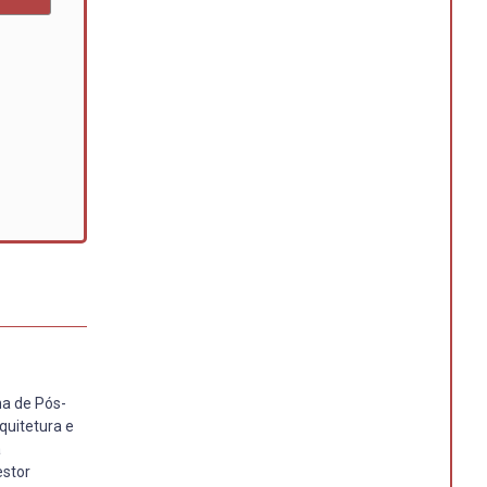
ma de Pós-
uitetura e
a
estor