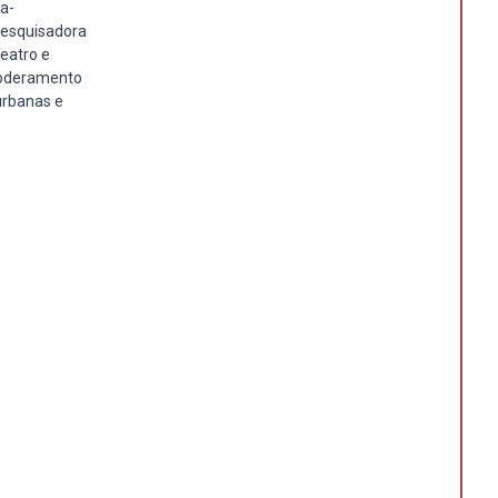
ça-
 Pesquisadora
eatro e
mpoderamento
urbanas e