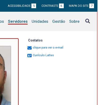
ACESSIBILIDADE
5
CONTRASTE
6
MAPA DO SITE
7
tos
Servidores
Unidades
Gestão
Sobre
Contatos
clique para ver o e-mail
Currículo Lattes