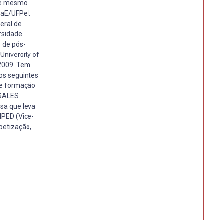
ste mesmo
FaE/UFPel.
eral de
rsidade
o de pós-
University of
 2009. Tem
os seguintes
s e formação
ISALES
isa que leva
NPED (Vice-
betização,