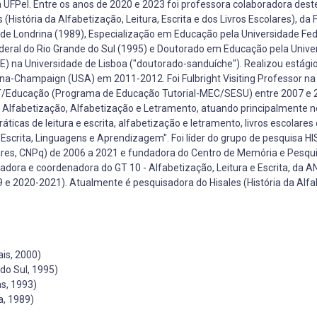
 UFPel. Entre os anos de 2020 e 2023 foi professora colaboradora de
História da Alfabetização, Leitura, Escrita e dos Livros Escolares), da 
de Londrina (1989), Especialização em Educação pela Universidade Fed
deral do Rio Grande do Sul (1995) e Doutorado em Educação pela Unive
EE) na Universidade de Lisboa ("doutorado-sanduíche"). Realizou estági
ana-Champaign (USA) em 2011-2012. Foi Fulbright Visiting Professor na 
PET/Educação (Programa de Educação Tutorial-MEC/SESU) entre 2007 e
 Alfabetização, Alfabetização e Letramento, atuando principalmente n
práticas de leitura e escrita, alfabetização e letramento, livros escolare
 Escrita, Linguagens e Aprendizagem". Foi líder do grupo de pesquisa H
colares, CNPq) de 2006 a 2021 e fundadora do Centro de Memória e Pesqu
dora e coordenadora do GT 10 - Alfabetização, Leitura e Escrita, da A
2020-2021). Atualmente é pesquisadora do Hisales (História da Alfa
is, 2000)
do Sul, 1995)
s, 1993)
a, 1989)