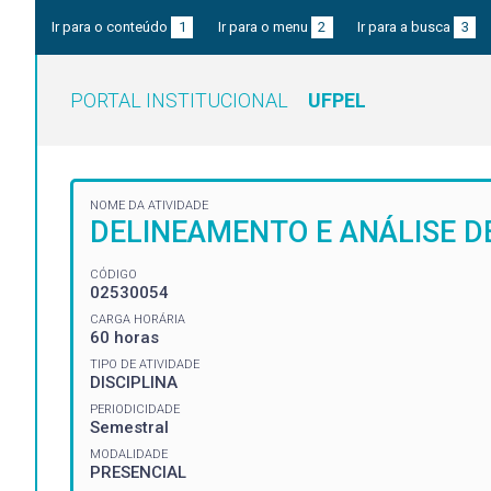
Ir para o conteúdo
1
Ir para o menu
2
Ir para a busca
3
PORTAL INSTITUCIONAL
UFPEL
NOME DA ATIVIDADE
DELINEAMENTO E ANÁLISE D
CÓDIGO
02530054
CARGA HORÁRIA
60 horas
TIPO DE ATIVIDADE
DISCIPLINA
PERIODICIDADE
Semestral
MODALIDADE
PRESENCIAL