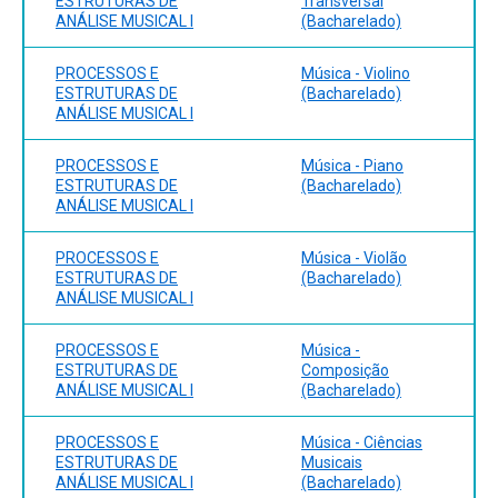
ESTRUTURAS DE
Transversal
CHUEKE, Zélia; DUDEQUE, Norton (Org.). Cadernos de
ANÁLISE MUSICAL I
(Bacharelado)
análise musical 1. Curitiba: DeArtes, 2008. 58 p.
LESTER, Joel. Analytic approaches to twentieth-century
PROCESSOS E
Música - Violino
music. New York: W. W. Norton, c1989. 303 p.
ESTRUTURAS DE
(Bacharelado)
MED, Bohumil. Teoria da música. 4.ed.rev.ampl. Brasília:
ANÁLISE MUSICAL I
MusiMed, 1996.
SCLIAR, Esther. Elementos de teoria musical. 2. ed. São
PROCESSOS E
Música - Piano
Paulo: Novas Metas, 1986. 181 p.
ESTRUTURAS DE
(Bacharelado)
ROSEN, Charles. The Classical style: Haydn, Mozart,
ANÁLISE MUSICAL I
Beethoven. Expanded ed. New York: W. W. Norton, c1997.
xxx, 533 p.
PROCESSOS E
Música - Violão
ESTRUTURAS DE
(Bacharelado)
ANÁLISE MUSICAL I
PROCESSOS E
Música -
ESTRUTURAS DE
Composição
ANÁLISE MUSICAL I
(Bacharelado)
PROCESSOS E
Música - Ciências
ESTRUTURAS DE
Musicais
ANÁLISE MUSICAL I
(Bacharelado)