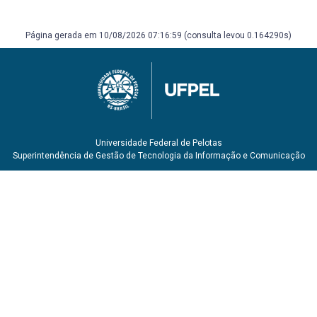
SOARES, André Luis Ramos; KLAMT, Sergio Célio.
Antecedentes indígenas: pré-história compacta do Rio
Página gerada em 10/08/2026 07:16:59 (consulta levou 0.164290s)
Grande do Sul. Porto Alegre: Martins Livreiro - Editor, 2005.
63 p. ISBN 8575370480.
Universidade Federal de Pelotas
Superintendência de Gestão de Tecnologia da Informação e Comunicação