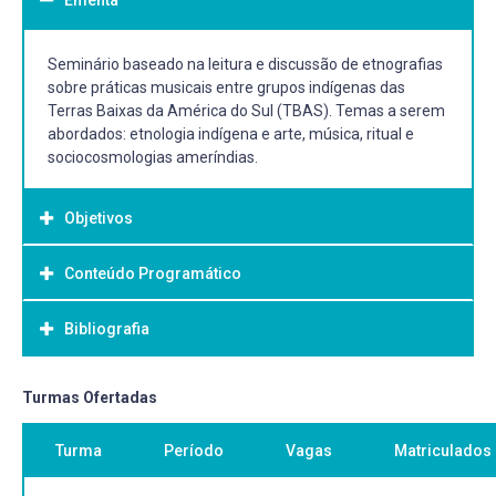
Seminário baseado na leitura e discussão de etnografias
sobre práticas musicais entre grupos indígenas das
Terras Baixas da América do Sul (TBAS). Temas a serem
abordados: etnologia indígena e arte, música, ritual e
sociocosmologias ameríndias.
Objetivos
Conteúdo Programático
Objetivo Geral:
Conhecer a produção acadêmica sobre práticas musicais
Bibliografia
nas sociedades indígenas das TBAS, construindo uma
visão panorâmica do atual estado da arte destes estudos
a partir da leitura e discussão de artigos científicos em
Bibliografia Básica:
Turmas Ofertadas
língua portuguesa.
LUCAS, Maria Elisabeth; STEIN, Marília Raquel (Org.). Yvy
Conhecer a diversidade sociocultural dos povos indígenas
Turma
Período
Vagas
Matriculados
Poty, Yva'a: Flores e frutos da terra: Mbya mborai nhendu:
no Brasil.
cantos e danças tradicionais Mbya-Guarani. Porto Alegre:
Estudar e debater artigos científicos sobre músicas