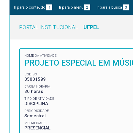
Ir para o conteúdo
1
Ir para o menu
2
Ir para a busca
3
PORTAL INSTITUCIONAL
UFPEL
NOME DA ATIVIDADE
PROJETO ESPECIAL EM MÚSIC
CÓDIGO
05001589
CARGA HORÁRIA
30 horas
TIPO DE ATIVIDADE
DISCIPLINA
PERIODICIDADE
Semestral
MODALIDADE
PRESENCIAL