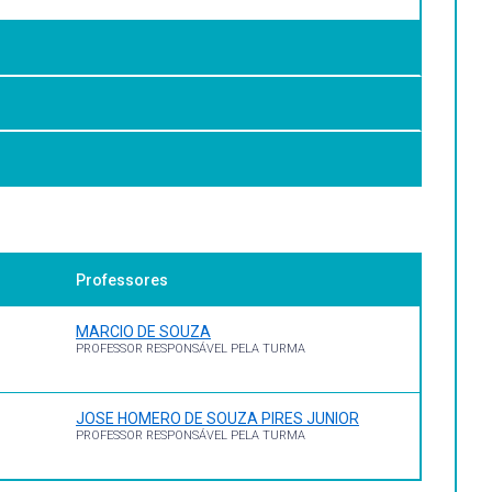
gativo e científico.
speitando a sua identidade cultural e incentivando a
 como forma de construção do conhecimento e consolidação
Professores
989.
MARCIO DE SOUZA
PROFESSOR RESPONSÁVEL PELA TURMA
JOSE HOMERO DE SOUZA PIRES JUNIOR
PROFESSOR RESPONSÁVEL PELA TURMA