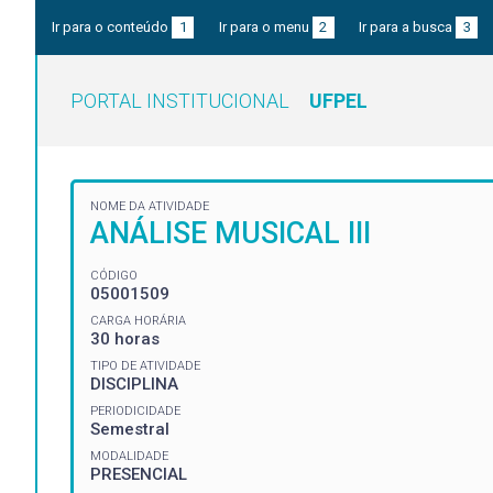
Ir para o conteúdo
1
Ir para o menu
2
Ir para a busca
3
PORTAL INSTITUCIONAL
UFPEL
NOME DA ATIVIDADE
ANÁLISE MUSICAL III
CÓDIGO
05001509
CARGA HORÁRIA
30 horas
TIPO DE ATIVIDADE
DISCIPLINA
PERIODICIDADE
Semestral
MODALIDADE
PRESENCIAL