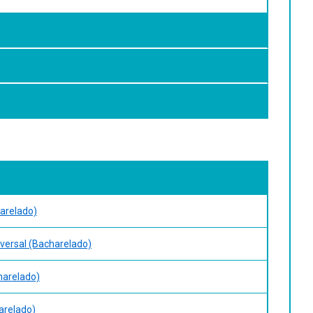
arelado)
sversal (Bacharelado)
harelado)
arelado)