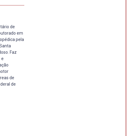
tário de
Doutorado em
opédica pela
 Santa
doso. Faz
 e
uação
motor
áreas de
deral de