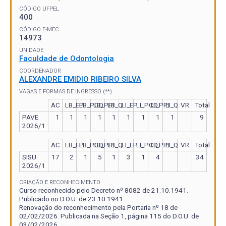
CÓDIGO UFPEL
400
CÓDIGO E-MEC
14973
UNIDADE
Faculdade de Odontologia
COORDENADOR
ALEXANDRE EMIDIO RIBEIRO SILVA
VAGAS E FORMAS DE INGRESSO (**)
AC
LB_EP
LB_PCD
LB_PPI
LB_Q
LI_EP
LI_PCD
LI_PPI
LI_Q
VR
Total
PAVE
1
1
1
1
1
1
1
1
1
9
2026/1
AC
LB_EP
LB_PCD
LB_PPI
LB_Q
LI_EP
LI_PCD
LI_PPI
LI_Q
VR
Total
SISU
17
2
1
5
1
3
1
4
34
2026/1
CRIAÇÃO E RECONHECIMENTO
Curso reconhecido pelo Decreto nº 8082 de 21.10.1941.
Publicado no D.O.U. de 23.10.1941.
Renovação do reconhecimento pela Portaria nº 18 de
02/02/2026. Publicada na Seção 1, página 115 do D.O.U. de
03/02/2026.