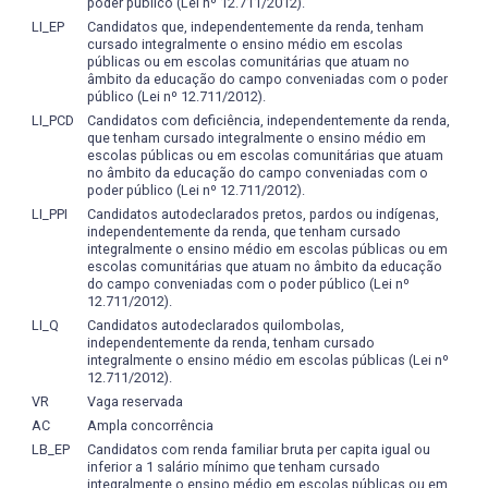
poder público (Lei nº 12.711/2012).
LI_EP
Candidatos que, independentemente da renda, tenham
cursado integralmente o ensino médio em escolas
públicas ou em escolas comunitárias que atuam no
âmbito da educação do campo conveniadas com o poder
público (Lei nº 12.711/2012).
LI_PCD
Candidatos com deficiência, independentemente da renda,
que tenham cursado integralmente o ensino médio em
escolas públicas ou em escolas comunitárias que atuam
no âmbito da educação do campo conveniadas com o
poder público (Lei nº 12.711/2012).
LI_PPI
Candidatos autodeclarados pretos, pardos ou indígenas,
independentemente da renda, que tenham cursado
integralmente o ensino médio em escolas públicas ou em
escolas comunitárias que atuam no âmbito da educação
do campo conveniadas com o poder público (Lei nº
12.711/2012).
LI_Q
Candidatos autodeclarados quilombolas,
independentemente da renda, tenham cursado
integralmente o ensino médio em escolas públicas (Lei nº
12.711/2012).
VR
Vaga reservada
AC
Ampla concorrência
LB_EP
Candidatos com renda familiar bruta per capita igual ou
inferior a 1 salário mínimo que tenham cursado
integralmente o ensino médio em escolas públicas ou em