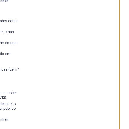
tenham
iadas com o
nitárias
 em escolas
dio em
cas (Lei nº
em escolas
012).
ralmente o
r público
tenham