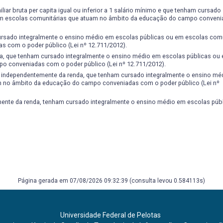
ar bruta per capita igual ou inferior a 1 salário mínimo e que tenham cursado
 em escolas comunitárias que atuam no âmbito da educação do campo conven
ursado integralmente o ensino médio em escolas públicas ou em escolas comu
 com o poder público (Lei nº 12.711/2012).
a, que tenham cursado integralmente o ensino médio em escolas públicas ou
o conveniadas com o poder público (Lei nº 12.711/2012).
, independentemente da renda, que tenham cursado integralmente o ensino mé
m no âmbito da educação do campo conveniadas com o poder público (Lei nº
nte da renda, tenham cursado integralmente o ensino médio em escolas públi
Página gerada em 07/08/2026 09:32:39 (consulta levou 0.584113s)
Universidade Federal de Pelotas