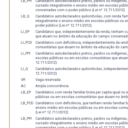
LB_PPI
Candidatos autodeclarados pretos, pardos ou indígenas, c
cursado integralmente o ensino médio em escolas públ
conveniadas com o poder público (Lei nº 12.711/2012).
LB_Q
Candidatos autodeclarados quilombolas, com renda famili
integralmente o ensino médio em escolas públicas ou
poder público (Lei nº 12.711/2012).
LI_EP
Candidatos que, independentemente da renda, tenham c
que atuam no âmbito da educação do campo conveniadas
LI_PCD
Candidatos com deficiência, independentemente da rend
comunitárias que atuam no âmbito da educação do camp
LI_PPI
Candidatos autodeclarados pretos, pardos ou indígenas
escolas públicas ou em escolas comunitárias que atua
12.711/2012).
LI_Q
Candidatos autodeclarados quilombolas, independenteme
12.711/2012).
VR
Vaga reservada
AC
Ampla concorrência
LB_EP
Candidatos com renda familiar bruta per capita igual ou
públicas ou em escolas comunitárias que atuam no âmb
LB_PCD
Candidatos com deficiência, que tenham renda familiar br
ensino médio em escolas públicas ou em escolas comu
(Lei nº 12.711/2012)
LB_PPI
Candidatos autodeclarados pretos, pardos ou indígenas, c
cursado integralmente o ensino médio em escolas públ
conveniadas com o poder público (Lei nº 12.711/2012).