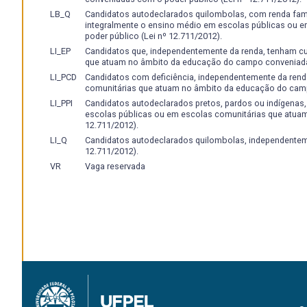
LB_Q
Candidatos autodeclarados quilombolas, com renda famili
integralmente o ensino médio em escolas públicas ou
poder público (Lei nº 12.711/2012).
LI_EP
Candidatos que, independentemente da renda, tenham c
que atuam no âmbito da educação do campo conveniadas
LI_PCD
Candidatos com deficiência, independentemente da rend
comunitárias que atuam no âmbito da educação do camp
LI_PPI
Candidatos autodeclarados pretos, pardos ou indígenas
escolas públicas ou em escolas comunitárias que atua
12.711/2012).
LI_Q
Candidatos autodeclarados quilombolas, independenteme
12.711/2012).
VR
Vaga reservada