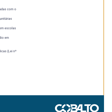
iadas com o
nitárias
 em escolas
dio em
cas (Lei nº