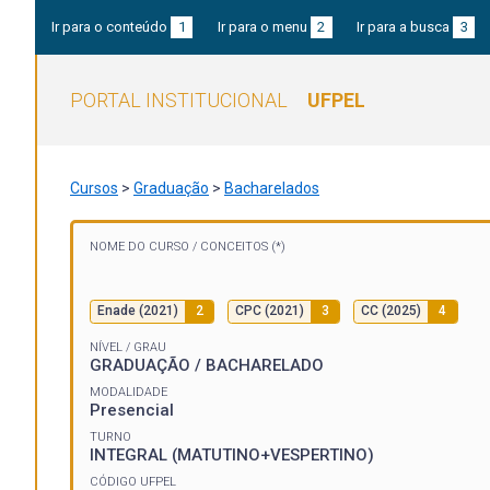
Ir para o conteúdo
1
Ir para o menu
2
Ir para a busca
3
PORTAL INSTITUCIONAL
UFPEL
Cursos
>
Graduação
>
Bacharelados
NOME DO CURSO /
CONCEITOS (*)
Enade (2021)
2
CPC (2021)
3
CC (2025)
4
NÍVEL / GRAU
GRADUAÇÃO / BACHARELADO
MODALIDADE
Presencial
TURNO
INTEGRAL (MATUTINO+VESPERTINO)
CÓDIGO UFPEL