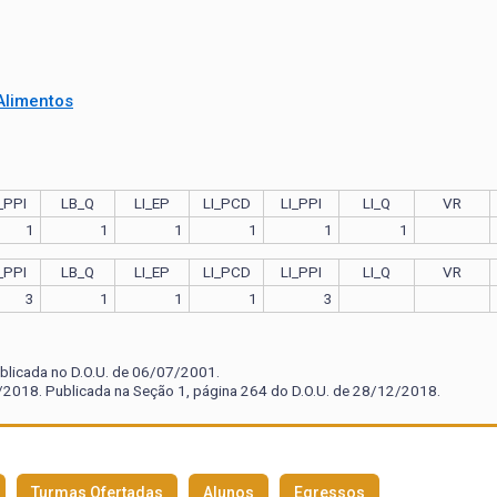
Alimentos
_PPI
LB_Q
LI_EP
LI_PCD
LI_PPI
LI_Q
VR
1
1
1
1
1
1
_PPI
LB_Q
LI_EP
LI_PCD
LI_PPI
LI_Q
VR
3
1
1
1
3
blicada no D.O.U. de 06/07/2001.
2018. Publicada na Seção 1, página 264 do D.O.U. de 28/12/2018.
Turmas Ofertadas
Alunos
Egressos