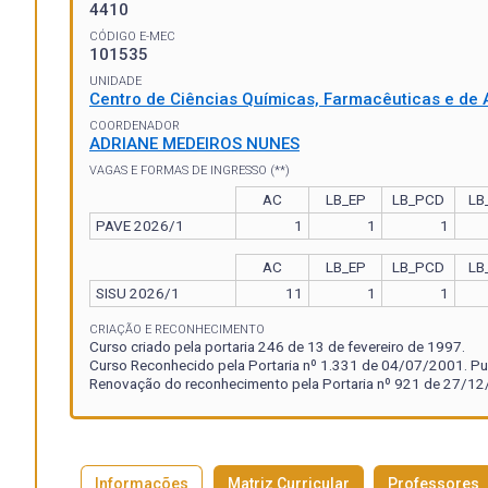
4410
CÓDIGO E-MEC
101535
UNIDADE
Centro de Ciências Químicas, Farmacêuticas e de 
COORDENADOR
ADRIANE MEDEIROS NUNES
VAGAS E FORMAS DE INGRESSO (**)
AC
LB_EP
LB_PCD
LB
PAVE 2026/1
1
1
1
AC
LB_EP
LB_PCD
LB
SISU 2026/1
11
1
1
CRIAÇÃO E RECONHECIMENTO
Curso criado pela portaria 246 de 13 de fevereiro de 1997.
Curso Reconhecido pela Portaria nº 1.331 de 04/07/2001. Pu
Renovação do reconhecimento pela Portaria nº 921 de 27/12/
Informações
Matriz Curricular
Professores