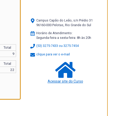
Campus Capão do Leão, s/n Prédio 31
96160-000 Pelotas, Rio Grande do Sul
Horário de Atendimento:
Segunda-feira a sexta-feira: 8h às 20h
(53) 3275-7433 ou 3275-7454
Total
9
clique para ver o e-mail
Total
22
Acessar site do Curso