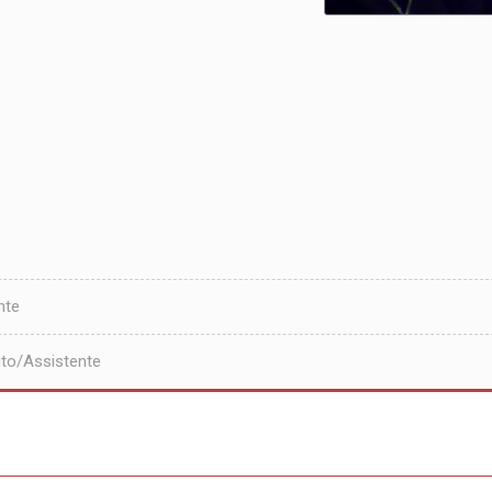
nte
to/Assistente