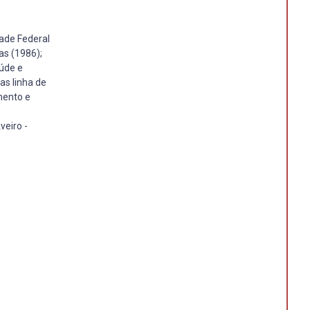
dade Federal
as (1986);
úde e
as linha de
mento e
veiro -