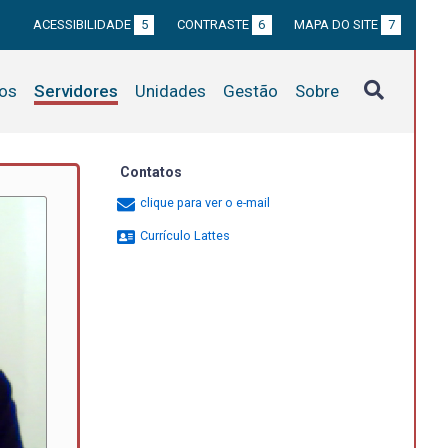
ACESSIBILIDADE
5
CONTRASTE
6
MAPA DO SITE
7
tos
Servidores
Unidades
Gestão
Sobre
Contatos
clique para ver o e-mail
Currículo Lattes