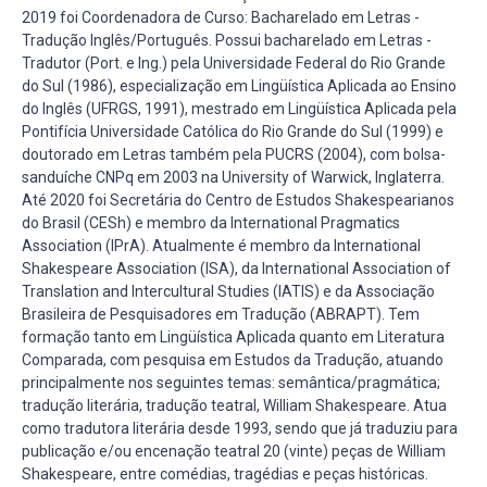
2019 foi Coordenadora de Curso: Bacharelado em Letras -
Tradução Inglês/Português. Possui bacharelado em Letras -
Tradutor (Port. e Ing.) pela Universidade Federal do Rio Grande
do Sul (1986), especialização em Lingüística Aplicada ao Ensino
do Inglês (UFRGS, 1991), mestrado em Lingüística Aplicada pela
Pontifícia Universidade Católica do Rio Grande do Sul (1999) e
doutorado em Letras também pela PUCRS (2004), com bolsa-
sanduíche CNPq em 2003 na University of Warwick, Inglaterra.
Até 2020 foi Secretária do Centro de Estudos Shakespearianos
do Brasil (CESh) e membro da International Pragmatics
Association (IPrA). Atualmente é membro da International
Shakespeare Association (ISA), da International Association of
Translation and Intercultural Studies (IATIS) e da Associação
Brasileira de Pesquisadores em Tradução (ABRAPT). Tem
formação tanto em Lingüística Aplicada quanto em Literatura
Comparada, com pesquisa em Estudos da Tradução, atuando
principalmente nos seguintes temas: semântica/pragmática;
tradução literária, tradução teatral, William Shakespeare. Atua
como tradutora literária desde 1993, sendo que já traduziu para
publicação e/ou encenação teatral 20 (vinte) peças de William
Shakespeare, entre comédias, tragédias e peças históricas.