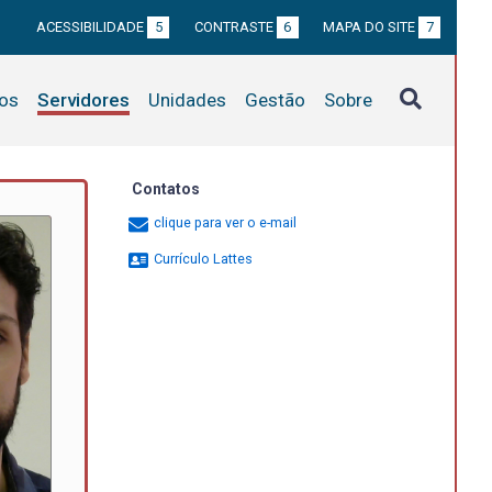
ACESSIBILIDADE
5
CONTRASTE
6
MAPA DO SITE
7
tos
Servidores
Unidades
Gestão
Sobre
Contatos
clique para ver o e-mail
Currículo Lattes