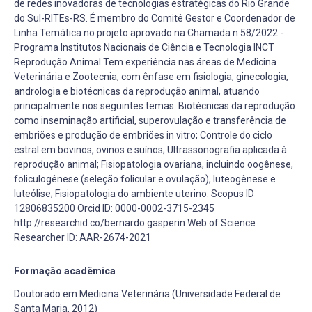
de redes inovadoras de tecnologias estratégicas do Rio Grande
do Sul-RITEs-RS. É membro do Comitê Gestor e Coordenador de
Linha Temática no projeto aprovado na Chamada n 58/2022 -
Programa Institutos Nacionais de Ciência e Tecnologia INCT
Reprodução Animal.Tem experiência nas áreas de Medicina
Veterinária e Zootecnia, com ênfase em fisiologia, ginecologia,
andrologia e biotécnicas da reprodução animal, atuando
principalmente nos seguintes temas: Biotécnicas da reprodução
como inseminação artificial, superovulação e transferência de
embriões e produção de embriões in vitro; Controle do ciclo
estral em bovinos, ovinos e suínos; Ultrassonografia aplicada à
reprodução animal; Fisiopatologia ovariana, incluindo oogênese,
foliculogênese (seleção folicular e ovulação), luteogênese e
luteólise; Fisiopatologia do ambiente uterino. Scopus ID
12806835200 Orcid ID: 0000-0002-3715-2345
http://researchid.co/bernardo.gasperin Web of Science
Researcher ID: AAR-2674-2021
Formação acadêmica
Doutorado em Medicina Veterinária (Universidade Federal de
Santa Maria, 2012)