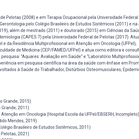
 de Pelotas (2008) e em Terapia Ocupacional pela Universidade Federal
 Gerontologia pelo Colégio Brasileiro de Estudos Sistêmicos (2011) e na
19), além de mestrado (2011) e doutorado (2015) em Ciências da Saú
emiologia (CAPES 7) pela Universidade Federal de Pelotas (2017). Atu
l e da Residência Multiprofissional em Atenção em Oncologia (UFPel),
culdade de Medicina (CEP/FAMED/UFPel) e atua como editora e consul
 pesquisa: ''Aquares: Avaliação em Saúde'' e ''Laboratório Multiprofissio
experiência em pesquisa científica na área da saúde com ênfase em Pro
oltados à Saúde do Trabalhador, Distúrbios Osteomusculares, Epidemi
io Grande, 2015)
o Grande, 2011)
m Atenção em Oncologia (Hospital Escola da UFPel/EBSERH, Incompleto
dido Mendes, 2019)
Colégio Brasileiro de Estudos Sistêmicos, 2011)
 Pelotas, 2021)