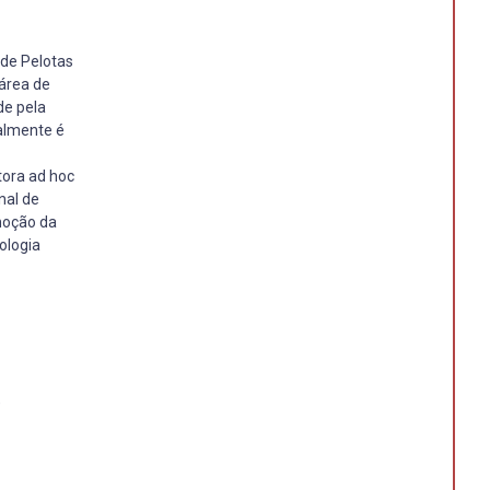
 de Pelotas
 área de
de pela
almente é
tora ad hoc
nal de
moção da
ologia
)