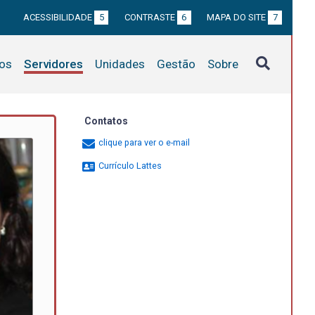
ACESSIBILIDADE
5
CONTRASTE
6
MAPA DO SITE
7
tos
Servidores
Unidades
Gestão
Sobre
Contatos
clique para ver o e-mail
Currículo Lattes