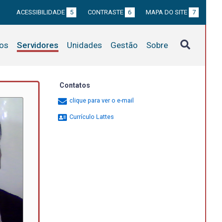
ACESSIBILIDADE
5
CONTRASTE
6
MAPA DO SITE
7
tos
Servidores
Unidades
Gestão
Sobre
Contatos
clique para ver o e-mail
Currículo Lattes