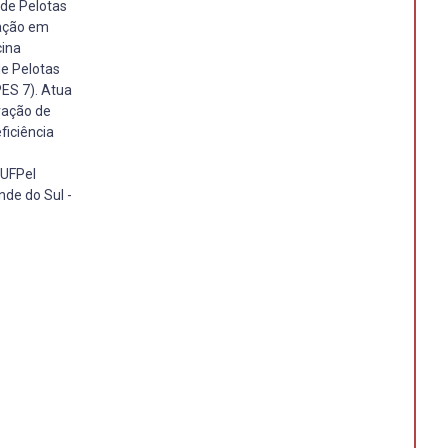
 de Pelotas
uação em
cina
de Pelotas
ES 7). Atua
rvação de
ficiência
 UFPel
de do Sul -