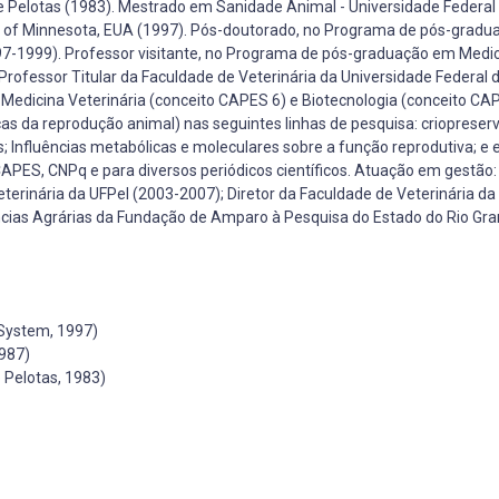
e Pelotas (1983). Mestrado em Sanidade Animal - Universidade Federal
ity of Minnesota, EUA (1997). Pós-doutorado, no Programa de pós-grad
997-1999). Professor visitante, no Programa de pós-graduação em Medi
Professor Titular da Faculdade de Veterinária da Universidade Federal 
edicina Veterinária (conceito CAPES 6) e Biotecnologia (conceito CAP
nicas da reprodução animal) nas seguintes linhas de pesquisa: crioprese
; Influências metabólicas e moleculares sobre a função reprodutiva; e e
APES, CNPq e para diversos periódicos científicos. Atuação em gestão:
rinária da UFPel (2003-2007); Diretor da Faculdade de Veterinária da
as Agrárias da Fundação de Amparo à Pesquisa do Estado do Rio Gran
 System, 1997)
1987)
 Pelotas, 1983)