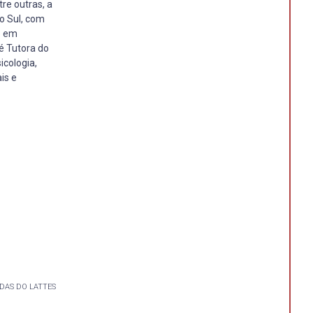
re outras, a
do Sul, com
o em
é Tutora do
icologia,
is e
DAS DO LATTES