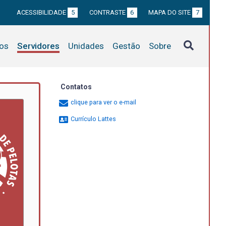
ACESSIBILIDADE
5
CONTRASTE
6
MAPA DO SITE
7
tos
Servidores
Unidades
Gestão
Sobre
Contatos
clique para ver o e-mail
Currículo Lattes