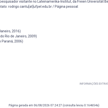
esquisador visitante no Lateinamerika-Institut, da Freien Universität Ber
ato: rodrigo.cantu[at]ufpel.edu.br / Página pessoal:
Janeiro, 2016)
 do Rio de Janeiro, 2009)
o Paraná, 2006)
INFORMAÇÕES EXTRAÍ
Página gerada em 06/08/2026 07:24:27 (consulta levou 0.164654s)