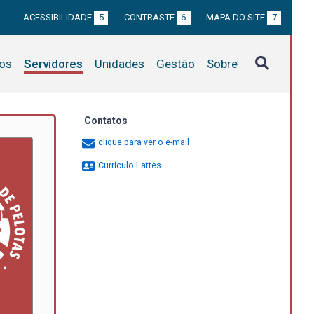
ACESSIBILIDADE
5
CONTRASTE
6
MAPA DO SITE
7
tos
Servidores
Unidades
Gestão
Sobre
Contatos
clique para ver o e-mail
Currículo Lattes