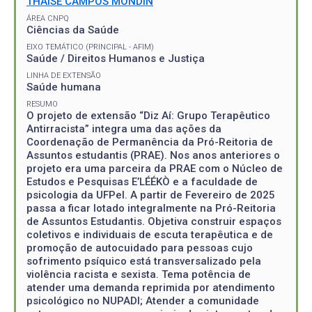
THAISE CAMPOS MONDIN
ÁREA CNPQ
Ciências da Saúde
EIXO TEMÁTICO (PRINCIPAL - AFIM)
Saúde / Direitos Humanos e Justiça
LINHA DE EXTENSÃO
Saúde humana
RESUMO
O projeto de extensão “Diz Aí: Grupo Terapêutico
Antirracista” integra uma das ações da
Coordenação de Permanência da Pró-Reitoria de
Assuntos estudantis (PRAE). Nos anos anteriores o
projeto era uma parceira da PRAE com o Núcleo de
Estudos e Pesquisas E’LÉÉKÒ e a faculdade de
psicologia da UFPel. A partir de Fevereiro de 2025
passa a ficar lotado integralmente na Pró-Reitoria
de Assuntos Estudantis. Objetiva construir espaços
coletivos e individuais de escuta terapêutica e de
promoção de autocuidado para pessoas cujo
sofrimento psíquico está transversalizado pela
violência racista e sexista. Tema potência de
atender uma demanda reprimida por atendimento
psicológico no NUPADI; Atender a comunidade