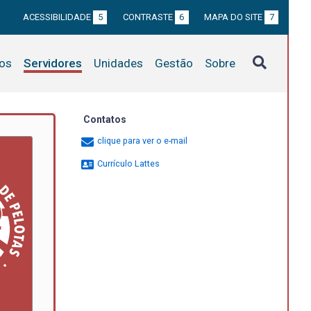
ACESSIBILIDADE
5
CONTRASTE
6
MAPA DO SITE
7
tos
Servidores
Unidades
Gestão
Sobre
Contatos
clique para ver o e-mail
Currículo Lattes