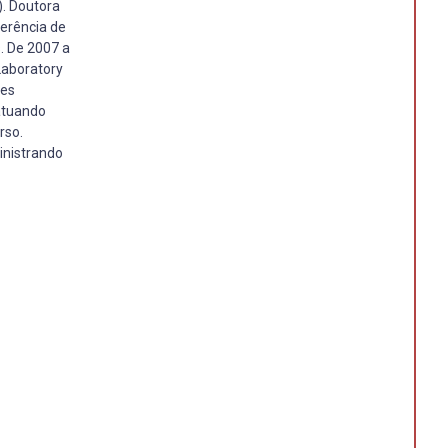
. Doutora
ferência de
. De 2007 a
Laboratory
res
 atuando
rso.
inistrando