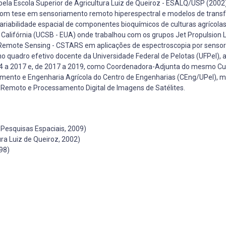
a Escola Superior de Agricultura Luiz de Queiroz - ESALQ/USP (2002)
) com tese em sensoriamento remoto hiperespectral e modelos de trans
iabilidade espacial de componentes bioquímicos de culturas agrícolas
 Califórnia (UCSB - EUA) onde trabalhou com os grupos Jet Propulsion 
 Remote Sensing - CSTARS em aplicações de espectroscopia por senso
 no quadro efetivo docente da Universidade Federal de Pelotas (UFPel),
 a 2017 e, de 2017 a 2019, como Coordenadora-Adjunta do mesmo Cu
ento e Engenharia Agrícola do Centro de Engenharias (CEng/UPel), m
Remoto e Processamento Digital de Imagens de Satélites.
Pesquisas Espaciais, 2009)
ra Luiz de Queiroz, 2002)
98)