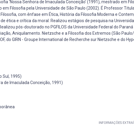
osofia 'Nossa Senhora de Imaculada Conceição' (1991), mestrado em Filo
 em Filosofia pela Universidade de São Paulo (2002). É Professor Titul
 Filosofia, com ênfase em Ética, História da Filosofia Moderna e Conte
de ética e crítica da moral. Realizou estágios de pesquisa na Universid
Realizou pós-doutorado no PGFILOS da Universidade Federal do Paraná
iação, Aniquilamento. Nietzsche e a Filosofia dos Extremos (São Paulo/I
POF, do GIRN - Groupe International de Recherche sur Nietzsche e do Hy
o Sul, 1995)
ra de Imaculada Conceição, 1991)
mporânea
INFORMAÇÕES EXTRAÍ