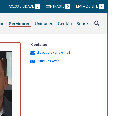
ACESSIBILIDADE
5
CONTRASTE
6
MAPA DO SITE
7
tos
Servidores
Unidades
Gestão
Sobre
Contatos
clique para ver o e-mail
Currículo Lattes