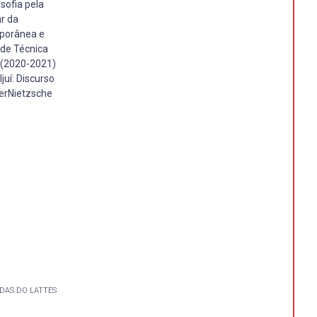
sofia pela
ar da
mporânea e
ade Técnica
 (2020-2021)
juí: Discurso
perNietzsche
DAS DO LATTES