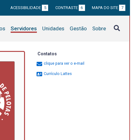
ACESSIBILIDADE
5
CONTRASTE
6
MAPA DO SITE
7
tos
Servidores
Unidades
Gestão
Sobre
Contatos
clique para ver o e-mail
Currículo Lattes