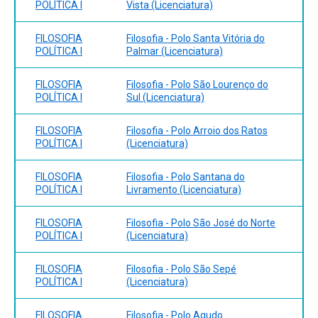
Marx hoje;
POLÍTICA I
Vista (Licenciatura)
Paulus: 2005. ______. História da Filosofia: de Nietzsche à
Filosofia Política Contemporânea.
escola de Frankfurt. Vol. 6. São Paulo, Paulus: 2003.
FILOSOFIA
Filosofia - Polo Santa Vitória do
______. De Freud à Filosofia: história da atualidade. Vol.
POLÍTICA I
Palmar (Licenciatura)
7São Paulo, Paulus: 2006.
FILOSOFIA
Filosofia - Polo São Lourenço do
POLÍTICA I
Sul (Licenciatura)
FILOSOFIA
Filosofia - Polo Arroio dos Ratos
POLÍTICA I
(Licenciatura)
FILOSOFIA
Filosofia - Polo Santana do
POLÍTICA I
Livramento (Licenciatura)
FILOSOFIA
Filosofia - Polo São José do Norte
POLÍTICA I
(Licenciatura)
FILOSOFIA
Filosofia - Polo São Sepé
POLÍTICA I
(Licenciatura)
FILOSOFIA
Filosofia - Polo Agudo