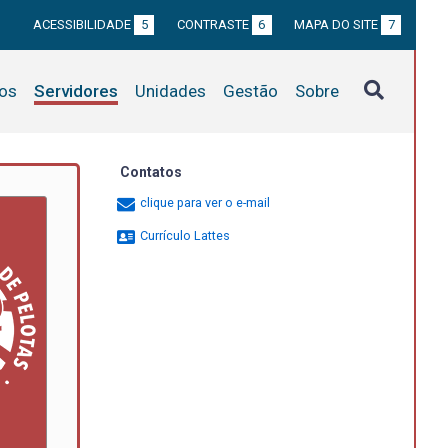
ACESSIBILIDADE
5
CONTRASTE
6
MAPA DO SITE
7
tos
Servidores
Unidades
Gestão
Sobre
Contatos
clique para ver o e-mail
Currículo Lattes