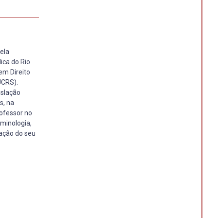
ela
ica do Rio
em Direito
UCRS).
islação
s, na
rofessor no
iminologia,
tação do seu