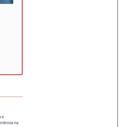
a e
riência na