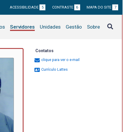
ACESSIBILIDADE
5
CONTRASTE
6
MAPA DO SITE
7
tos
Servidores
Unidades
Gestão
Sobre
Contatos
clique para ver o e-mail
Currículo Lattes