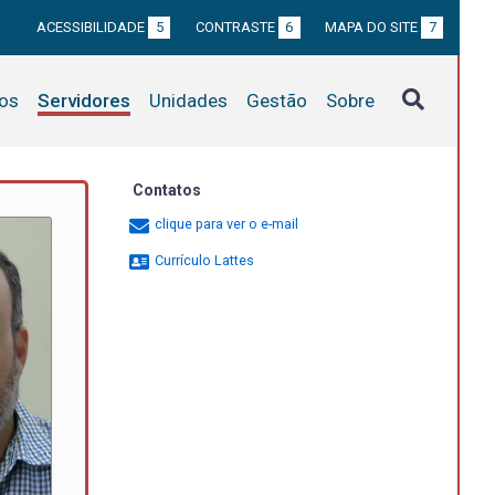
ACESSIBILIDADE
5
CONTRASTE
6
MAPA DO SITE
7
tos
Servidores
Unidades
Gestão
Sobre
Contatos
clique para ver o e-mail
Currículo Lattes