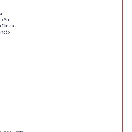
la
do Sul
Clínica -
tenção