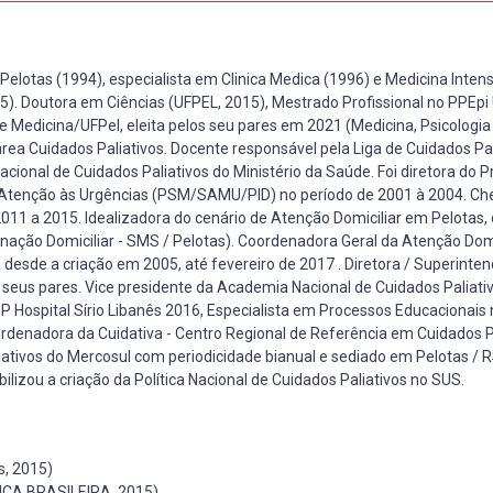
elotas (1994), especialista em Clinica Medica (1996) e Medicina Intens
). Doutora em Ciências (UFPEL, 2015), Mestrado Profissional no PPEpi
e Medicina/UFPel, eleita pelos seu pares em 2021 (Medicina, Psicologia
rea Cuidados Paliativos. Docente responsável pela Liga de Cuidados Pal
ional de Cuidados Paliativos do Ministério da Saúde. Foi diretora do P
 Atenção às Urgências (PSM/SAMU/PID) no período de 2001 à 2004. Ch
2011 a 2015. Idealizadora do cenário de Atenção Domiciliar em Pelotas,
ação Domiciliar - SMS / Pelotas). Coordenadora Geral da Atenção Domi
sde a criação em 2005, até fevereiro de 2017 . Diretora / Superinte
or seus pares. Vice presidente da Academia Nacional de Cuidados Paliat
IEP Hospital Sírio Libanês 2016, Especialista em Processos Educacionais
denadora da Cuidativa - Centro Regional de Referência em Cuidados P
ativos do Mercosul com periodicidade bianual e sediado em Pelotas / R
lizou a criação da Política Nacional de Cuidados Paliativos no SUS.
, 2015)
CA BRASILEIRA, 2015)