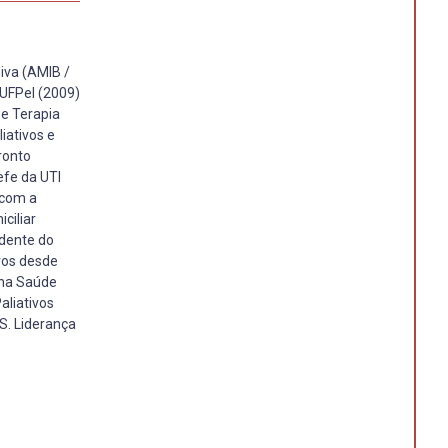
iva (AMIB /
 UFPel (2009)
 e Terapia
iativos e
ronto
efe da UTI
 com a
ciliar
ndente do
ivos desde
 na Saúde
aliativos
S. Liderança