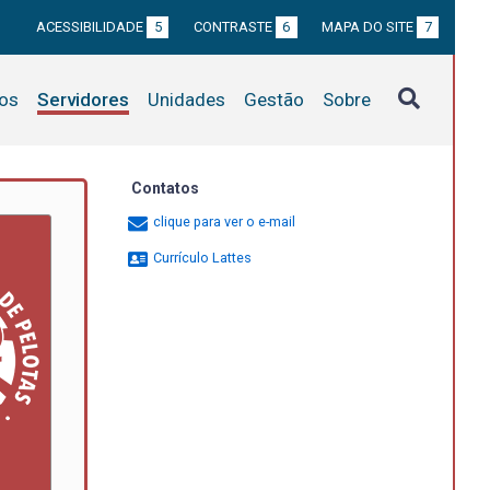
ACESSIBILIDADE
5
CONTRASTE
6
MAPA DO SITE
7
tos
Servidores
Unidades
Gestão
Sobre
Contatos
clique para ver o e-mail
Currículo Lattes