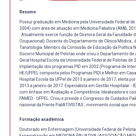
Resumo
Possui graduação em Medicina pela Universidade Federal de P
2004) com área de atuação em Medicina Paliativa (AMB, 2015
. Atualmente exerce função de Diretora Geral da Faculdade d
Ocupacional). Docente do Departamento de Clínica Médica , á
Tanatologia. Membro da Comissão de Educação da Política Nac
Socorro Municipal de Pelotas onde criou o Departamento de
Geral Hospital Escola da Universidade Federal de Pelotas de 
implantação dos programas PID em 2002 (Programa de Intern
HE/UFPEL composta pelos Programas PIDI e Melhor em Casa de
Hospital Escola da UFPel de 2013 a janeiro de 2017, eleita p
2013 a janeiro de 2017. Especialista em Gestão Hospitalar - 
com ênfase em Avaliação e Competência. Idealizadora e coor
FAMED - UFPEL. Criou e preside o Congresso de Cuidados Pali
nacional da Frente PaliATIVISTAS , movimento social que mobi
Formação acadêmica
Doutorado em Enfermagem (Universidade Federal de Pelotas
Especialização em MEDICINA PALIATIVA (ASSOCIAÇÃO MEDI