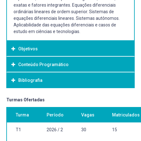
exatas e fatores integrantes. Equações diferenciais
ordinárias lineares de ordem superior. Sistemas de
equações diferenciais lineares. Sistemas autônomos.
Aplicabilidade das equações diferenciais e casos de
estudo em ciências e tecnologias.
Objetivos
Conteúdo Programático
Objetivo Geral:
Habilitar o estudante para a compreensão da base
Bibliografia
conceitual e metodológica das equações diferenciais
ordinárias, visando a resolução de problemas e
interpretação de resultados em ciências e tecnologias.
Bibliografia Básica:
Turmas Ofertadas
BOYCE, W. E.; DiPrima, R. C. Equações Diferenciais
Objetivos específicos:
Turma
Período
Vagas
Matriculados
Elementares e Problemas de Valores de Contorno. 10. ed.
Desenvolver os conceitos de equação diferencial
Rio de Janeiro: LTC, 2015. Disponível no formato físico na
ordinária, sistema de equações diferenciais ordinárias e
Biblioteca do Campus Porto. Disponível no formato online
T1
2026 / 2
30
15
problemas diferenciais, como problema de condições
no link:
iniciais, o de condições de contorno, autovalores e