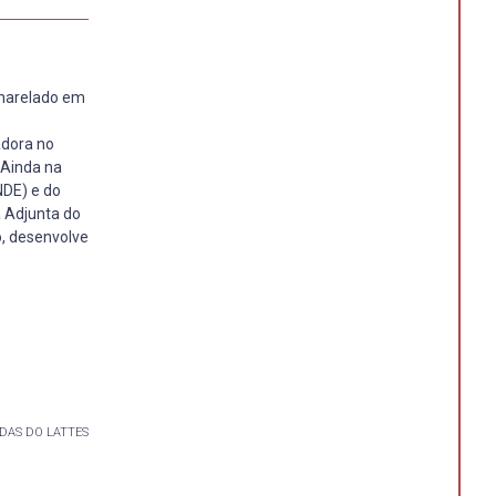
charelado em
adora no
 Ainda na
NDE) e do
a Adjunta do
o, desenvolve
DAS DO LATTES