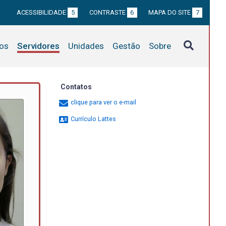
ACESSIBILIDADE
5
CONTRASTE
6
MAPA DO SITE
7
tos
Servidores
Unidades
Gestão
Sobre
Contatos
clique para ver o e-mail
Currículo Lattes