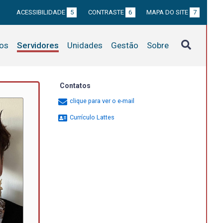
ACESSIBILIDADE
5
CONTRASTE
6
MAPA DO SITE
7
tos
Servidores
Unidades
Gestão
Sobre
Contatos
clique para ver o e-mail
Currículo Lattes