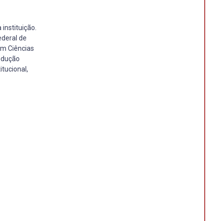
instituição.
ederal de
 em Ciências
odução
itucional,