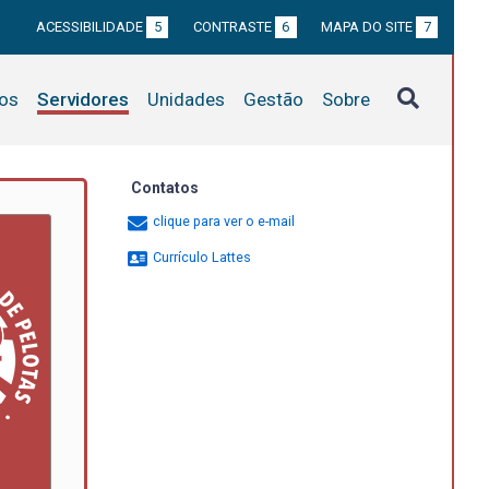
ACESSIBILIDADE
5
CONTRASTE
6
MAPA DO SITE
7
tos
Servidores
Unidades
Gestão
Sobre
Contatos
clique para ver o e-mail
Currículo Lattes