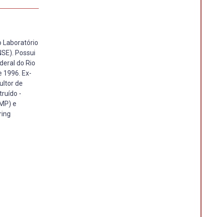
o Laboratório
NSE). Possui
deral do Rio
e 1996. Ex-
ultor de
ruído -
AMP) e
ring