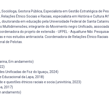
, Socióloga, Gestora Pública, Especialista em Gestão Estratégica de Pe
lações Étnico Sociais e Raciais, especialista em História e Cultura Afr
, doutoranda em educação pela Universidade Federal de Santa Catarina
as Multidimensões; integrante do Movimento negro Unificado, associa
oordenadora do projeto de extensão - UFPEL - Aqualtune Nibi. Pesquisa
as e nos estudos antirracista. Coordenadora de Relações Étnico Raciais
ral de Pelotas.
tarina, Em andamento)
22)
ades Unificadas de Foz do Iguaçu, 2024)
e Educacional da Lapa, 2018)
e questões étnicos raciais e socia (univitória, 2023)
a, 2017)
 Em andamento)