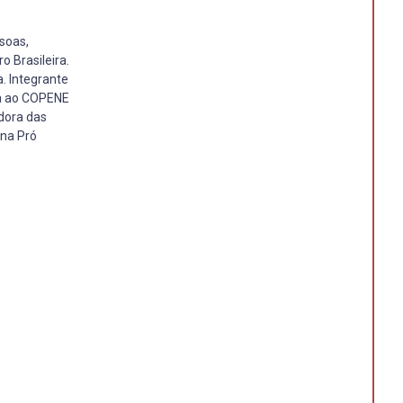
ssoas,
o Brasileira.
. Integrante
da ao COPENE
dora das
 na Pró