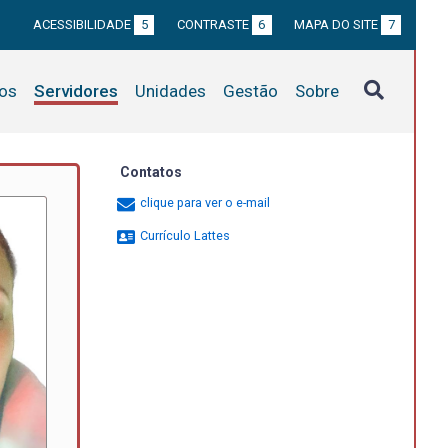
ACESSIBILIDADE
5
CONTRASTE
6
MAPA DO SITE
7
tos
Servidores
Unidades
Gestão
Sobre
Contatos
clique para ver o e-mail
Currículo Lattes