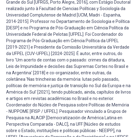
Grande do Sul [UFRGS, Porto Alegre, 2016], com Estágio Doutoral
realizado junto à Facultad de Ciencias Políticas y Sociología da
Universidad Complutense de Madrid [UCM, Madri - Espanha,
2014-2015]. Professor no Departamento de Sociologia e Política
[DESP] e no Programa de Pós-Graduação em Ciência Política da
Universidade Federal de Pelotas [UFPEL]. Foi Coordenador do
Programa de Pós-Graduação em Ciência Política da UFPEL
[2019-2021] e Presidente da Comissão Universitária da Verdade
da UFPEL (CUV-UFPEL) [2024-2025]. É autor, entre outros, do
livro 'Um acerto de contas com o passado: crimes da ditadura,
Leis de Impunidade e decisões das Supremas Cortes no Brasil e
na Argentina' [2018] e co-organizador, entre outras, da
coletânea 'Nas trincheiras da memória: lutas pelo passado,
políticas de memória e justiça de transição no Sul da Europa e na
América do Sul' [2021], tendo publicado, ainda, capítulos de livros
e artigos em revistas acadêmicas no Brasil e no exterior.
Coordenador do Núcleo de Pesquisa sobre Políticas de Memória
- NUPPOME [IFISP / UFPEL]. Pesquisador vinculado a Grupos de
Pesquisa na ALACIP [Democratización de América Latina en
Perspectiva Comparada - DALC], na UFF [Núcleo de estudos
sobre o Estado, instituições e politicas públicas - NEEIPP], na
UFPEL [Arqueologia da Repressão e da Resistência] e na UFRGS