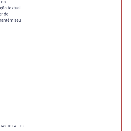
e no
ão textual .
or do
 mantém seu
DAS DO LATTES