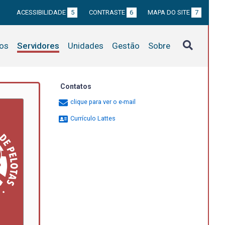
ACESSIBILIDADE
5
CONTRASTE
6
MAPA DO SITE
7
tos
Servidores
Unidades
Gestão
Sobre
Contatos
clique para ver o e-mail
Currículo Lattes