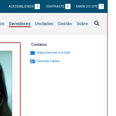
ACESSIBILIDADE
5
CONTRASTE
6
MAPA DO SITE
7
tos
Servidores
Unidades
Gestão
Sobre
Contatos
clique para ver o e-mail
Currículo Lattes