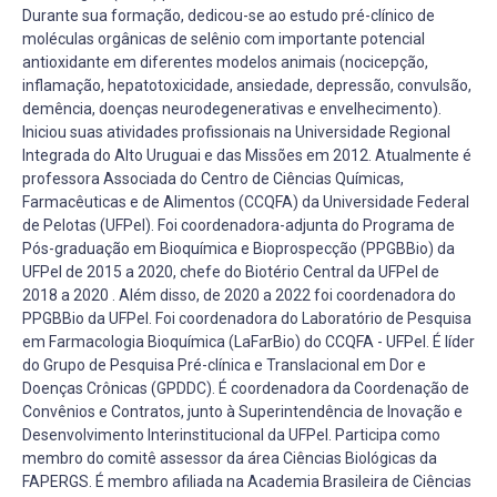
Durante sua formação, dedicou-se ao estudo pré-clínico de
moléculas orgânicas de selênio com importante potencial
antioxidante em diferentes modelos animais (nocicepção,
inflamação, hepatotoxicidade, ansiedade, depressão, convulsão,
demência, doenças neurodegenerativas e envelhecimento).
Iniciou suas atividades profissionais na Universidade Regional
Integrada do Alto Uruguai e das Missões em 2012. Atualmente é
professora Associada do Centro de Ciências Químicas,
Farmacêuticas e de Alimentos (CCQFA) da Universidade Federal
de Pelotas (UFPel). Foi coordenadora-adjunta do Programa de
Pós-graduação em Bioquímica e Bioprospecção (PPGBBio) da
UFPel de 2015 a 2020, chefe do Biotério Central da UFPel de
2018 a 2020 . Além disso, de 2020 a 2022 foi coordenadora do
PPGBBio da UFPel. Foi coordenadora do Laboratório de Pesquisa
em Farmacologia Bioquímica (LaFarBio) do CCQFA - UFPel. É líder
do Grupo de Pesquisa Pré-clínica e Translacional em Dor e
Doenças Crônicas (GPDDC). É coordenadora da Coordenação de
Convênios e Contratos, junto à Superintendência de Inovação e
Desenvolvimento Interinstitucional da UFPel. Participa como
membro do comitê assessor da área Ciências Biológicas da
FAPERGS. É membro afiliada na Academia Brasileira de Ciências