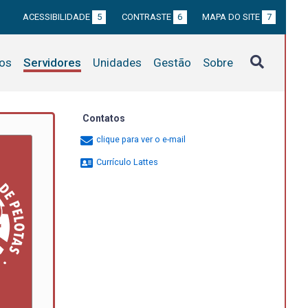
ACESSIBILIDADE
5
CONTRASTE
6
MAPA DO SITE
7
tos
Servidores
Unidades
Gestão
Sobre
Contatos
clique para ver o e-mail
Currículo Lattes