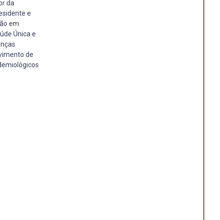
or da
esidente e
ção em
aúde Única e
enças
lvimento de
idemiológicos