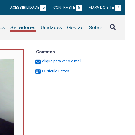
ACESSIBILIDADE
5
CONTRASTE
6
MAPA DO SITE
7
tos
Servidores
Unidades
Gestão
Sobre
Contatos
clique para ver o e-mail
Currículo Lattes