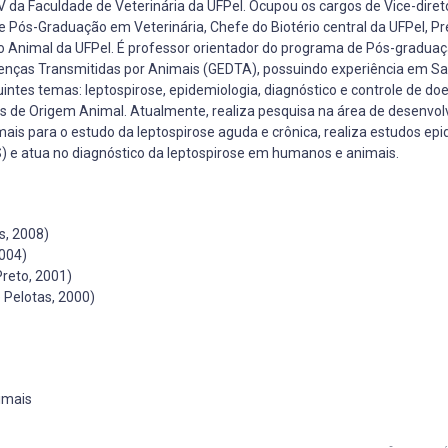
 da Faculdade de Veterinária da UFPel. Ocupou os cargos de Vice-diret
 Pós-Graduação em Veterinária, Chefe do Biotério central da UFPel, Pr
o Animal da UFPel. É professor orientador do programa de Pós-gradua
oenças Transmitidas por Animais (GEDTA), possuindo experiência em S
ntes temas: leptospirose, epidemiologia, diagnóstico e controle de do
tos de Origem Animal. Atualmente, realiza pesquisa na área de desenvo
mais para o estudo da leptospirose aguda e crônica, realiza estudos ep
) e atua no diagnóstico da leptospirose em humanos e animais.
s, 2008)
2004)
Preto, 2001)
 Pelotas, 2000)
imais