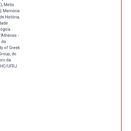
); Metis
S); Memória
e História,
idade
ógica.
d'Athènes -
, da
dy of Greek
Group, do
bro da
PGHC/UFRJ