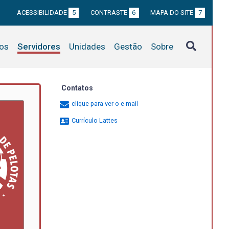
ACESSIBILIDADE
5
CONTRASTE
6
MAPA DO SITE
7
tos
Servidores
Unidades
Gestão
Sobre
Contatos
clique para ver o e-mail
Currículo Lattes