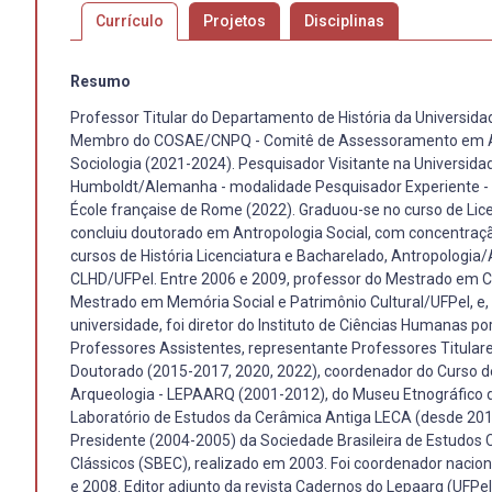
Currículo
Projetos
Disciplinas
Resumo
Professor Titular do Departamento de História da Universida
Membro do COSAE/CNPQ - Comitê de Assessoramento em Antropo
Sociologia (2021-2024). Pesquisador Visitante na Universida
Humboldt/Alemanha - modalidade Pesquisador Experiente - A
École française de Rome (2022). Graduou-se no curso de Lice
concluiu doutorado em Antropologia Social, com concentraçã
cursos de História Licenciatura e Bacharelado, Antropologia/
CLHD/UFPel. Entre 2006 e 2009, professor do Mestrado em C
Mestrado em Memória Social e Patrimônio Cultural/UFPel, e,
universidade, foi diretor do Instituto de Ciências Humanas 
Professores Assistentes, representante Professores Titula
Doutorado (2015-2017, 2020, 2022), coordenador do Curso de 
Arqueologia - LEPAARQ (2001-2012), do Museu Etnográfico d
Laboratório de Estudos da Cerâmica Antiga LECA (desde 2011)
Presidente (2004-2005) da Sociedade Brasileira de Estudos C
Clássicos (SBEC), realizado em 2003. Foi coordenador nacion
e 2008. Editor adjunto da revista Cadernos do Lepaarq (UFPel)