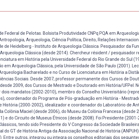
de Federal de Pelotas. Bolsista Produtividade CNPq PQA em Arqueologia
logia, Arqueologia, Ciência Política, Direito, Relações Internacion
de de Heidelberg - Instituto de Arqueologia Clássica. Pesquisador da F
rqueologia Clássica (desde 2014). Chercheur résident / pesquisador r
nciatura em História pela Universidade Federal do Rio Grande do Sul (1
o em Arqueologia Clássica, pela Universidade de São Paulo (2001). Lec
Arqueologia Bacharelado e no Curso de Licenciatura em História a Distâ
iências Sociais. Desde 2007, professor permanente dos Cursos de Dou
 desde 2009, dos Cursos de Mestrado e Doutorado em História/UFPel. N
por dois mandatos (2002-2010), membro do Conselho Univerisitário (rep
res), coordenador do Programa de Pós-graduação em História - Mestrad
História (2000-2002), idealizador e coordenador do Laboratório de An
a Colônia Maciel (desde 2006), do Museu da Colônia Francesa (desde 2
 e do Circuito de Museus Étnicos (desde 2008). Foi Presidente (2001-
lássicos, tendo sido Presidente do V Congresso da Sociedade Brasileir
al do GT de História Antiga da Associação Nacional de História (ANPUH
. Entre outros, integrou ou integra os conselhos editoriais dos seguinte