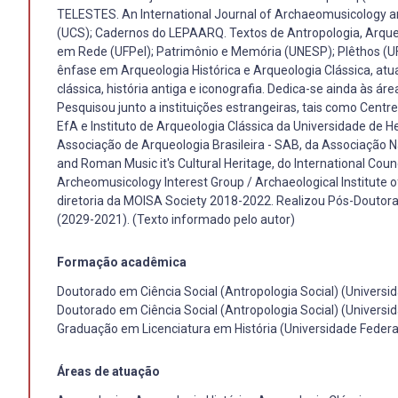
TELESTES. An International Journal of Archaeomusicology an
(UCS); Cadernos do LEPAARQ. Textos de Antropologia, Arqueol
em Rede (UFPel); Patrimônio e Memória (UNESP); Plêthos (UFF
ênfase em Arqueologia Histórica e Arqueologia Clássica, atu
clássica, história antiga e iconografia. Dedica-se ainda às 
Pesquisou junto a instituições estrangeiras, tais como Centr
EfA e Instituto de Arqueologia Clássica da Universidade de 
Associação de Arqueologia Brasileira - SAB, da Associação Na
and Roman Music it's Cultural Heritage, do International Coun
Archeomusicology Interest Group / Archaeological Institute o
diretoria da MOISA Society 2018-2022. Realizou Pós-Douto
(2029-2021). (Texto informado pelo autor)
Formação acadêmica
Doutorado em Ciência Social (Antropologia Social) (Universi
Doutorado em Ciência Social (Antropologia Social) (Universi
Graduação em Licenciatura em História (Universidade Federal
Áreas de atuação