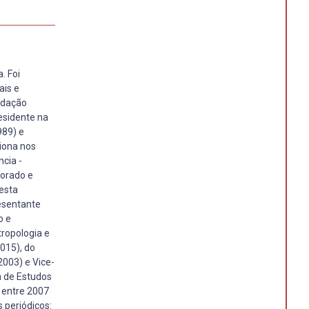
. Foi
ais e
undação
esidente na
989) e
iona nos
ncia -
torado e
esta
resentante
o e
tropologia e
015), do
2003) e Vice-
a de Estudos
) entre 2007
s periódicos: