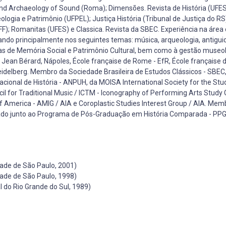
d Archaeology of Sound (Roma); Dimensões. Revista de História (UFES
ogia e Patrimônio (UFPEL); Justiça História (Tribunal de Justiça do R
); Romanitas (UFES) e Classica. Revista da SBEC. Experiência na área d
ando principalmente nos seguintes temas: música, arqueologia, antigu
áreas de Memória Social e Patrimônio Cultural, bem como à gestão museol
e Jean Bérard, Nápoles, École française de Rome - EfR, École française 
Heidelberg. Membro da Sociedade Brasileira de Estudos Clássicos - SBEC
cional de História - ANPUH, da MOISA International Society for the Stu
cil for Traditional Music / ICTM - Iconography of Performing Arts Study 
f America - AMIG / AIA e Coroplastic Studies Interest Group / AIA. Mem
rado junto ao Programa de Pós-Graduação em História Comparada - P
dade de São Paulo, 2001)
dade de São Paulo, 1998)
 do Rio Grande do Sul, 1989)