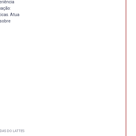
eriência
uação:
ticas. Atua
 sobre
DAS DO LATTES