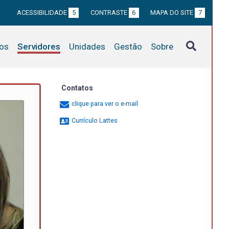
ACESSIBILIDADE
5
CONTRASTE
6
MAPA DO SITE
7
tos
Servidores
Unidades
Gestão
Sobre
Contatos
clique para ver o e-mail
Currículo Lattes