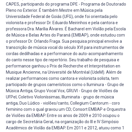
CAPES, participando do programa DPE - Programa de Doutorado
Pleno no Exterior. É também Mestre em Música pela
Universidade Federal de Goiás (UFG), onde foi orientada pelo
violonista e professor Dr. Eduardo Meirinhos e pela cantora e
professora Dra. Marília Álvares. É Bacharel em Violão pela Escola
de Música e Belas Artes do Paraná (EMBAP), onde estudou com
o professor Dr. Orlando Fraga. Sua pesquisa principal envolve a
transcrição de música vocal do século XVI para instrumentos de
cordas dedilhadas e a performance do auto-acompanhamento
do canto nesse tipo de repertório. Seu trabalho de pesquisa e
performance ganhou o Prix de Recherche et Interprétation en
Musique Ancienne, na Université de Montréal (UdeM). Além de
realizar performances como cantora e violonista solista, tem
participado de grupos camerísticos como o Iluminura - Grupo de
Música Antiga; Grupo Vocal Vox; GRUVI - Grupo de Violões da
UFPel; Coletivo Violoníssimas; Illuminata - grupo de música
antiga; Duo Lúdico - violões/canto; Collegium Cantorum - coro
feminino com o qual gravou um CD; Consort EMBAP e Orquestra
de Violões da EMBAP. Entre os anos de 2009 e 2010 ocupou o
cargo de Secretária Geral, na organização do III e IV Simpósio
Acadêmico de Violão da EMBAP. Em 2011 e 2012, atuou como 1